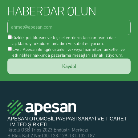
HABERDAR OLUN
Gizlilik politikasını
 ve 
kişisel verilerin korunmasına dair 
açıklama
yı okudum, anladım ve kabul ediyorum.
Evet, Apesan ile ilgili ürünler ve/veya hizmetler, anketler ve 
etkinlikler hakkında pazarlama mesajları almak istiyorum.
Kaydol
APESAN OTOMOBİL PASPASI SANAYİ VE TİCARET 
LİMİTED ŞİRKETİ
İkitelli OSB Trios 2023 Endüstri Merkezi
B Blok Kat:2 No:130-128-129-131-132-187